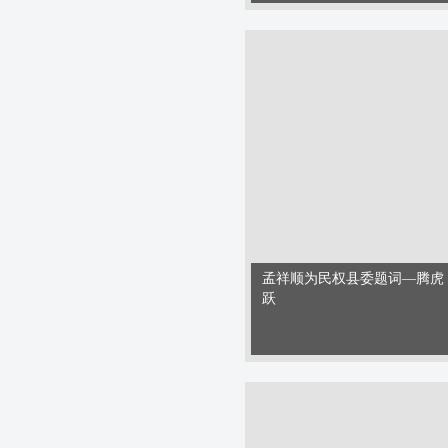
孟祥顺为民权县委题词—腾虎
跃