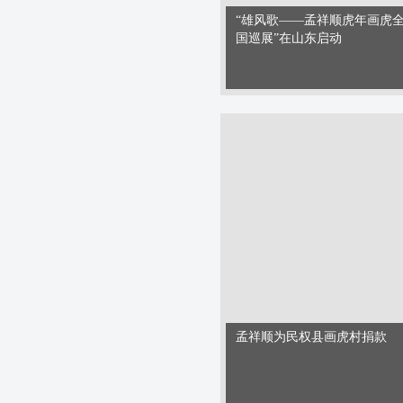
“雄风歌——孟祥顺虎年画虎
国巡展”在山东启动
孟祥顺为民权县画虎村捐款