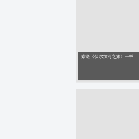
赠送《伏尔加河之旅》一书