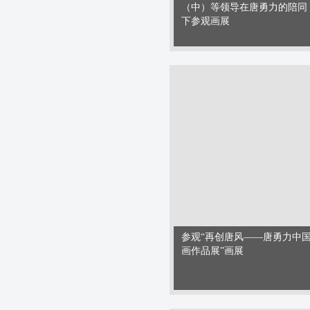
（中）等领导在唐勇力的陪同
下参观画展
参观“再创唐风——唐勇力中
画作品展”画展