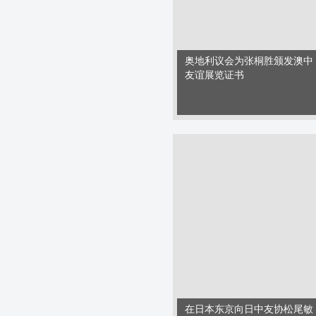
奥地利议会为张桐胜颁发澳中
友谊展览证书
在日本东京向日中友协松尾敏