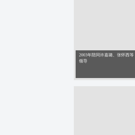
2003年陪同许嘉璐、张怀西等
领导