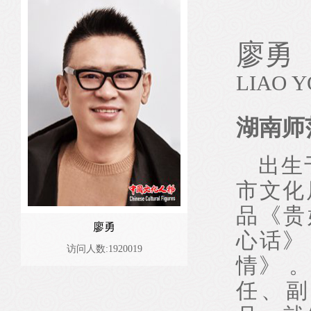
廖勇
LIAO 
湖南师
出生
市文化
品《贵
廖勇
心话》
访问人数:1920019
情》 
任、副